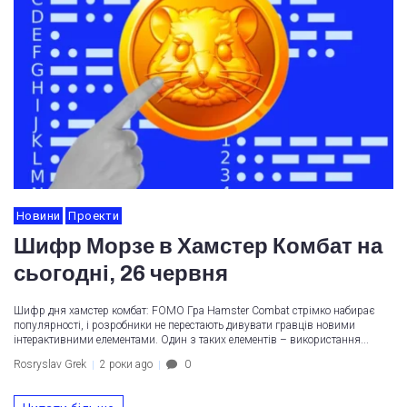
Новини
Проекти
Шифр Морзе в Хамстер Комбат на
сьогодні, 26 червня
Шифр дня хамстер комбат: FOMO Гра Hamster Combat стрімко набирає
популярності, і розробники не перестають дивувати гравців новими
інтерактивними елементами. Один з таких елементів – використання...
Rosryslav Grek
2 роки ago
0