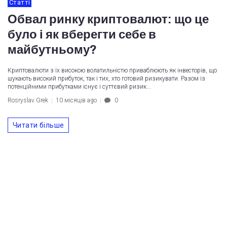
Статті
Обвал ринку криптовалют: що це
було і як вберегти себе в
майбутньому?
Криптовалюти з їх високою волатильністю приваблюють як інвесторів, що
шукають високий прибуток, так і тих, хто готовий ризикувати. Разом із
потенційними прибутками існує і суттєвий ризик...
Rosryslav Grek
10 місяців ago
0
Читати більше