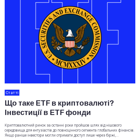
Статті
Що таке ETF в криптовалюті?
Інвестиції в ETF фонди
Криптовалютний ринок за останні роки пройшов шлях від нішового
середовища для ентузіастів до повноцінного сегмента глобальних фінансів.
Якщо раніше інвестори могли отримати доступ лише через біржі,...